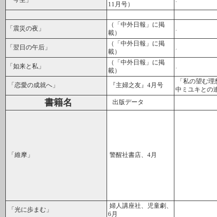
「今生」
.
11月号）
（「中外日報」に掲
「震災の夜」
.
載）
（「中外日報」に掲
「翌日の午后」
.
載）
（「中外日報」に掲
「如来と私」
.
載）
「私の望む理
「恋愛の成就へ」
『主婦之友』4月号
中ミユキとの
書籍名
出版データ
「維摩」
警醒社書店、4月
婦人講座社、児童劇、
「光に歩まむ」
6月