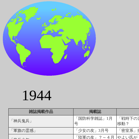
1944
雑誌掲載作品
掲載誌
「国防科学雑誌」1月
「戦時下の
「神兵鬼兵」
号
移動？
「軍旗の霊感」
「少女の友」3月号
「密室系」
「陸軍の友」？～４月
やよい氏が